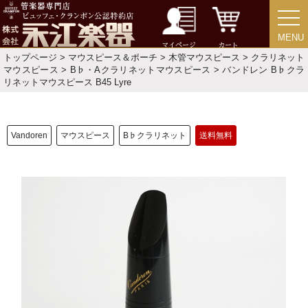
MENU
MENU
マイページ
カート
トップページ
>
マウスピース＆ポーチ
>
木管マウスピース
>
クラリネット
マウスピース
>
B♭・Aクラリネットマウスピース
> バンドレン B♭クラ
リネットマウスピース B45 Lyre
Vandoren
マウスピース
B♭クラリネット
送料無料