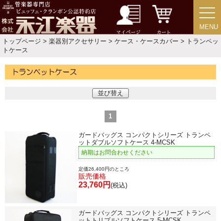
CD
MENU
MENU
マイページ
カート
トップページ
>
楽器別アクセサリー
>
ケース・ケースカバー
> トランペッ
トケース
中古・アウトレット
アウトレット
並び替え
中古楽器
1
ガードバッグス コンパクトシリーズ トランペ
ットダブルソフトケース 4-MCSK
今月のお買い得品
納期はお問合わせください
定価26,400円のところ
販売価格
目的・用途別で楽器を探す
23,760円
(税込)
メーカー別で探す
ガードバッグス コンパクトシリーズ トランペ
ットトリプルソフトケース 5-MCSK