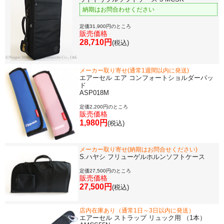
納期はお問合わせください
価格・ランキングで探す
定価31,900円のところ
販売価格
28,710円
初級・中級・上級で探す
(税込)
メーカー取り寄せ(通常1週間以内に発送)
エアーセル エア コンフォートショルダーパッ
ド
ASP018M
永江楽器人気コンテンツ
定価2,200円のところ
販売価格
新商品・新規取り扱い商品
1,980円
(税込)
メーカー取り寄せ(納期はお問合せください)
セール・イベント情報
S.ハヤシ フリューゲルホルンソフトケース
定価27,500円のところ
人気の永江楽器コラム
販売価格
27,500円
「楽器をはじめよう」
(税込)
店内在庫あり（通常1日～3日以内に発送）
お手入れ方法
エアーセル ストラップ リュック用 （1本）