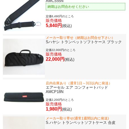
AMCS55N
納期はお問合わせください
選定者のご紹介
定価6,490円のところ
販売価格
5,840円
(税込)
演奏会のお知らせ
メーカー取り寄せ（納期はお問合せ下さい）
Sハヤシ トランペットソフトケース ブラック
定価22,000円のところ
販売価格
22,000円
(税込)
店内在庫あり（通常1日～3日以内に発送）
エアーセル エア コンフォートパッド
AMCP18N
定価2,200円のところ
販売価格
新規会員登録
ログイン・マイページ
1,980円
(税込)
メーカー取り寄せ(通常1週間以内に発送)
ご利用ガイド
サポート・保証
S.ハヤシ トランペットソフトケース 合皮