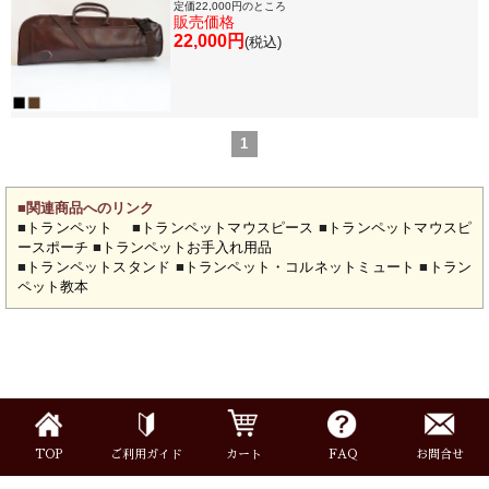
定価22,000円のところ
販売価格
よくあるご質問
会社紹介
22,000円
(税込)
特定商取引法
プライバシー・ポリシー
1
■関連商品へのリンク
■
トランペット
■
トランペットマウスピース
■
トランペットマウスピ
ースポーチ
■
トランペットお手入れ用品
■
トランペットスタンド
■
トランペット・コルネットミュート
■
トラン
ペット教本
TOP
ご利用ガイド
カート
FAQ
お問合せ