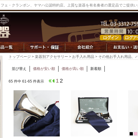
ッフェ・クランポン、ヤマハ公認特約店。上質な楽器を有名奏者の選定品でご提供い
トップページ
>
楽器別アクセサリー
>
お手入れ用品
> その他お手入れ用品、
並び替え
価格が安い順
価格が高い順
新着順
1
2
65 件中 61-65 件表示