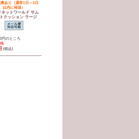
在庫あり（通常1日～3日
以内に発送）
リネットワールド サム
トクッション ラージ
70円のところ
価格
円
(税込)