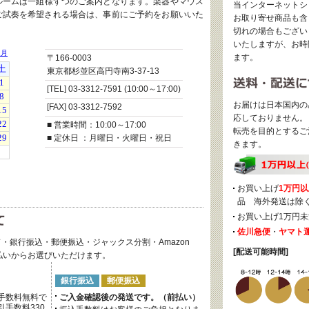
ルームは一組様ずつのご案内となります。楽器やマウス
当インターネットシ
ご試奏を希望される場合は、事前にご予約をお願いいた
お取り寄せ商品も含
切れの場合もござい
いたしますが、お時
ます。
〒166-0003
東京都杉並区高円寺南3-37-13
[TEL] 03-3312-7591 (10:00～17:00)
お届けは日本国内の
[FAX] 03-3312-7592
応しておりません。
■ 営業時間：10:00～17:00
転売を目的とするご
■ 定休日 ：月曜日・火曜日・祝日
きます。
お買い上げ
1万円以
品 海外発送は除
お買い上げ1万円未
佐川急便
・
ヤマト
・銀行振込・郵便振込・ジャックス分割・Amazon
[配送可能時間]
後払いからお選びいただけます。
銀行振込
郵便振込
手数料無料で
ご入金確認後の発送です。（前払い）
手数料330