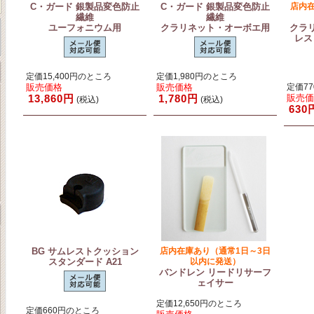
C・ガード 銀製品変色防止
C・ガード 銀製品変色防止
店内
繊維
繊維
ユーフォニウム用
クラリネット・オーボエ用
クラ
レス
定価15,400円のところ
定価1,980円のところ
販売価格
販売価格
定価7
13,860円
1,780円
販売
(税込)
(税込)
630
BG サムレストクッション
店内在庫あり（通常1日～3日
スタンダード A21
以内に発送）
バンドレン リードリサーフ
ェイサー
定価12,650円のところ
定価660円のところ