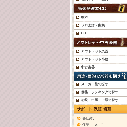
教本
ソロ楽譜・曲集
CD
アウトレット楽器
アウトレット小物
中古楽器
メーカー別
で探す
価格・ランキング
で探す
初級・中級・上級
で探す
会社紹介
保証について