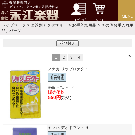
MENU
MENU
マイページ
カート
トップページ
>
楽器別アクセサリー
>
お手入れ用品
> その他お手入れ用
品、パーツ
並び替え
>
1
2
3
4
ノナカ リップロテクト
定価602円のところ
販売価格
550円
(税込)
ヤマハ デオドラント S