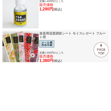
定価1,430円のところ
販売価格
1,290円
(税込)
楽器用湿度調節シート モイスレガート フルー
ト用
定価1,540円のところ
販売価格
1,380円
(税込)
>
1
2
3
4
TOP
ご利用ガイド
カート
FAQ
お問合せ