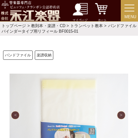
新規会員登録
ログイン・マイページ
MENU
MENU
ご利用ガイド
サポート・保証
マイページ
カート
トップページ
>
教則本・楽譜・CD
>
トランペット教本
> バンドファイル
バインダータイプ用リフィール BF0015-01
よくあるご質問
会社紹介
特定商取引法
プライバシー・ポリシー
バンドファイル
楽譜収納