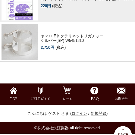
220円
(税込)
ヤマハ E♭クラリネットリガチャー
シルバー(SP) W5451310
2,750円
(税込)
TOP
ご利用ガイド
カート
FAQ
お問合せ
こんにちは ゲスト さま (
ログイン
/
新規登録
)
©株式会社永江楽器 all right reseaved.