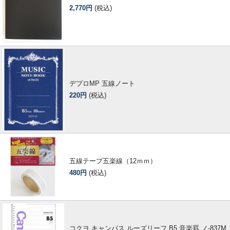
2,770円
(税込)
デプロMP 五線ノート
220円
(税込)
五線テープ五楽線（12ｍｍ）
480円
(税込)
コクヨ キャンパス ルーズリーフ B5 音楽罫 ノ-837M