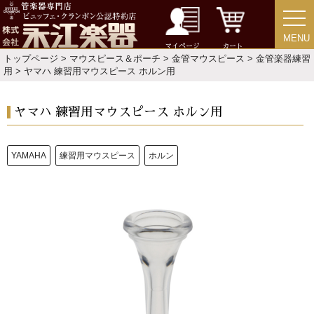
お手入れ方法
MENU
MENU
マイページ
カート
選定者のご紹介
トップページ
>
マウスピース＆ポーチ
>
金管マウスピース
>
金管楽器練習
用
> ヤマハ 練習用マウスピース ホルン用
演奏会のお知らせ
ヤマハ 練習用マウスピース ホルン用
YAMAHA
練習用マウスピース
ホルン
新規会員登録
ログイン・マイページ