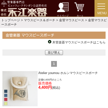
MENU
MENU
マイページ
カート
トップページ
>
マウスピース＆ポーチ
>
金管マウスピース
> 金管マウスピ
ースポーチ
新規会員登録
ログイン・マイページ
ご利用ガイド
サポート・保証
木管楽器マウスピースポーチはこちら
並び替え
よくあるご質問
会社紹介
1
特定商取引法
プライバシー・ポリシー
Atelier youmou ホルンマウスピースポーチ
定価4,400円のところ
販売価格
4,400円
(税込)