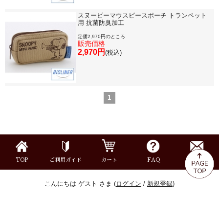
スヌーピーマウスピースポーチ トランペット
用 抗菌防臭加工
定価2,970円のところ
販売価格
2,970円
(税込)
1
TOP
ご利用ガイド
カート
FAQ
お問合せ
こんにちは ゲスト さま (
ログイン
/
新規登録
)
©株式会社永江楽器 all right reseaved.