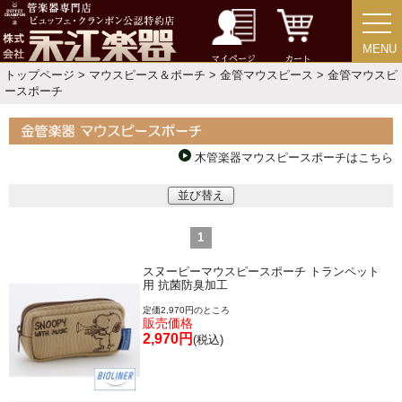
新規会員登録
ログイン・マイページ
MENU
MENU
ご利用ガイド
サポート・保証
マイページ
カート
トップページ
>
マウスピース＆ポーチ
>
金管マウスピース
> 金管マウスピ
ースポーチ
よくあるご質問
会社紹介
特定商取引法
プライバシー・ポリシー
木管楽器マウスピースポーチはこちら
並び替え
1
スヌーピーマウスピースポーチ トランペット
用 抗菌防臭加工
定価2,970円のところ
販売価格
2,970円
(税込)