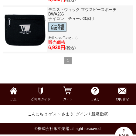
デニス・ウィック マウスピースポーチ
DWA236
ナイロン チューバ3本用
定価7,700円のところ
販売価格
6,930円
(税込)
1
TOP
ご利用ガイド
カート
FAQ
お問合せ
こんにちは ゲスト さま (
ログイン
/
新規登録
)
©株式会社永江楽器 all right reseaved.