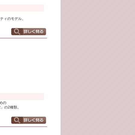
ッティのモデル。
めの
z」の2種類。