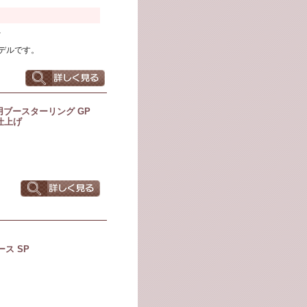
、
デルです。
用ブースターリング GP
仕上げ
ース SP