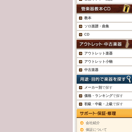
教本
ソロ楽譜・曲集
CD
アウトレット楽器
アウトレット小物
中古楽器
メーカー別
で探す
価格・ランキング
で探す
初級・中級・上級
で探す
会社紹介
保証について