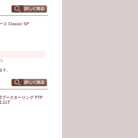
lassic SP
つ
ます。
用ブースターリング PTP
仕上げ