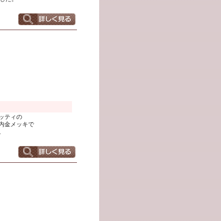
ッティの
内金メッキで
。