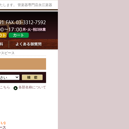
たします。 管楽器専門店永江楽器
ウスピース
こちら
各部名称について
い)
ピース