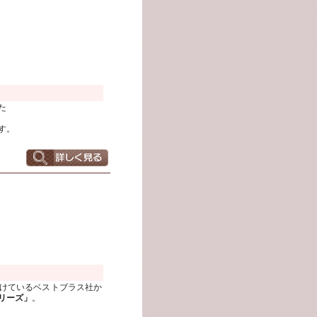
た
す。
けているベストブラス社か
リーズ」
。