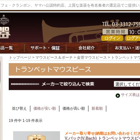
ッフェ・クランポン、ヤマハ公認特約店。上質な楽器を有名奏者の選定品でご提供い
トップページ
>
マウスピース＆ポーチ
>
金管マウスピース
> トランペットマ
サイズ表は
並び替え
価格が安い順
価格が高い順
新着順
19 件中 1-19 件表示
メーカー取り寄せ(納期はお問い合わせくださ
V.バック(V.Bach) トランペットマウス