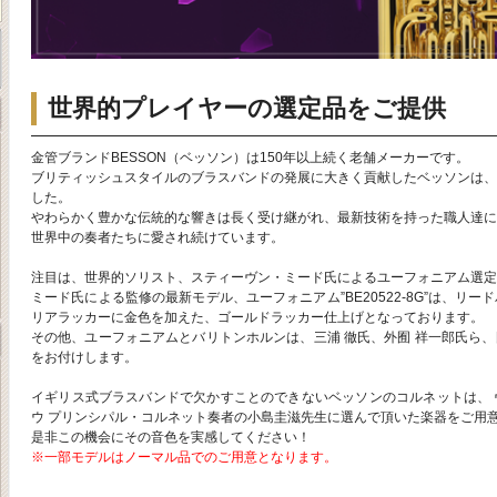
世界的プレイヤーの選定品をご提供
金管ブランドBESSON（ベッソン）は150年以上続く老舗メーカーです。
ブリティッシュスタイルのブラスバンドの発展に大きく貢献したベッソンは、
した。
やわらかく豊かな伝統的な響きは長く受け継がれ、最新技術を持った職人達に
世界中の奏者たちに愛され続けています。
注目は、世界的ソリスト、スティーヴン・ミード氏によるユーフォニアム選定
ミード氏による監修の最新モデル、ユーフォニアム”BE20522-8G”は、リ
リアラッカーに金色を加えた、ゴールドラッカー仕上げとなっております。
その他、ユーフォニアムとバリトンホルンは、三浦 徹氏、外囿 祥一郎氏ら
をお付けします。
イギリス式ブラスバンドで欠かすことのできないベッソンのコルネットは、 
ウ プリンシパル・コルネット奏者の小島圭滋先生に選んで頂いた楽器をご用
是非この機会にその音色を実感してください！
※一部モデルはノーマル品でのご用意となります。