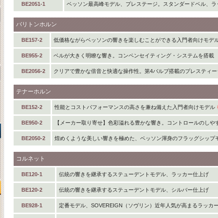
BE2051-1
ベッソン最高峰モデル、プレステージ。スタンダードベル、ラ
バリトンホルン
BE157-2
低価格ながらベッソンの響きを楽しむことができる入門者向けモデ
BE955-2
ベルが大きく明瞭な響き。コンペンセイティング・システムを搭載
BE2056-2
クリアで豊かな倍音と快適な操作性。第4バルブ搭載のプレスティー
テナーホルン
BE152-2
性能とコストパフォーマンスの高さを兼ね備えた入門者向けモデル
BE950-2
【メーカー取り寄せ】色彩溢れる豊かな響き。コントロールのしや
BE2050-2
煌めくような美しい響きを極めた、ベッソン渾身のフラッグシップ
コルネット
BE120-1
伝統の響きを継承するステューデントモデル、ラッカー仕上げ
BE120-2
伝統の響きを継承するステューデントモデル、シルバー仕上げ
BE928-1
定番モデル、SOVEREIGN（ソヴリン）近年人気が高まるラッカ