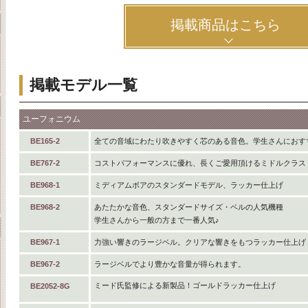
掲載商品はこちら
掲載モデル一覧
ユーフォニウム
BE165-2
全ての音域にわたり吹きやすく芯のある音色。学生さんにおす
BE767-2
コストパフォーマンスに優れ、長くご愛用頂けるミドルクラス
BE968-1
ミディアムボアのスタンダードモデル、ラッカー仕上げ
BE968-2
あたたかな音色、スタンダードサイズ・ベルの人気機種
学生さんから一般の方まで一番人気♪
BE967-1
力強い響きのラージベル。クリアな響きをもつラッカー仕上げ
BE967-2
ラージベルでより豊かな音量が得られます。
ミード氏監修による新製品！ゴールドラッカー仕上げ
BE2052-8G