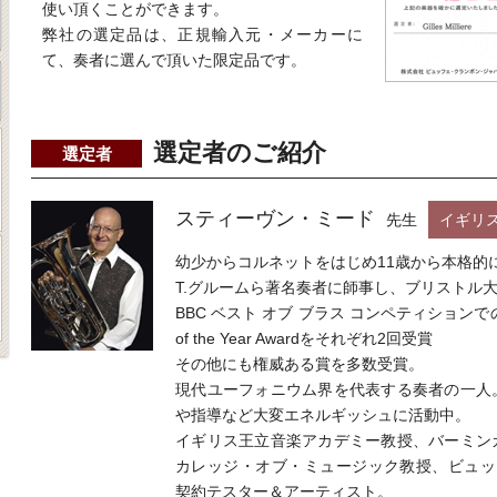
使い頂くことができます。
弊社の選定品は、正規輸入元・メーカーに
て、奏者に選んで頂いた限定品です。
選定者のご紹介
選定者
スティーヴン・ミード
先生
イギリ
幼少からコルネットをはじめ11歳から本格的
T.グルームら著名奏者に師事し、ブリストル
BBC ベスト オブ ブラス コンペティションでのソロ
of the Year Awardをそれぞれ2回受賞
その他にも権威ある賞を多数受賞。
現代ユーフォニウム界を代表する奏者の一人
や指導など大変エネルギッシュに活動中。
イギリス王立音楽アカデミー教授、バーミン
カレッジ・オブ・ミュージック教授、ビュッフェ
契約テスター＆アーティスト。