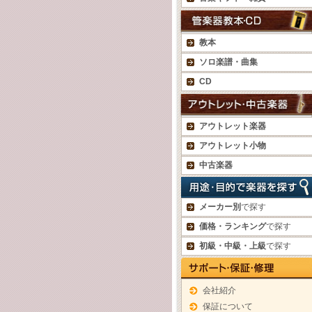
教本
ソロ楽譜・曲集
CD
アウトレット楽器
アウトレット小物
中古楽器
メーカー別
で探す
価格・ランキング
で探す
初級・中級・上級
で探す
会社紹介
保証について