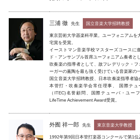
三浦 徹
先生
国立音楽大学招聘教授
東京芸術大学器楽科卒業。ユーフォニアムを
宅賞を受賞。
イーストマン音楽学校マスターズコースに
ド・アンサンブル首席ユーフォニアム奏者と
吹奏楽の指導者として、故フレデリック・フ
ーガーの薫陶を最も強く受けている音楽家の
国立音楽大学招聘教授、日本吹奏楽指導者協
本管打・吹奏楽学会常任理事、 国際テュ
（ITEC)名誉顧問、国際テューバ・ユーフ
LifeTime Achievement Award受賞。
外囿 祥一郎
先生
東京音楽大学教授
1992年第9回日本管打楽器コンクールで第1