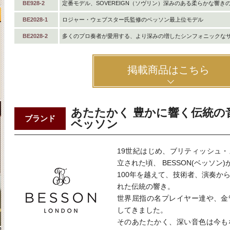
BE928-2
定番モデル、SOVEREIGN（ソヴリン）深みのある柔らかな響き
BE2028-1
ロジャー・ウェブスター氏監修のベッソン最上位モデル
BE2028-2
多くのプロ奏者が愛用する、より深みの増したシンフォニックな
掲載商品はこちら
あたたかく 豊かに響く伝統の
ブランド
ベッソン
19世紀はじめ、ブリティッシュ
立された頃、 BESSON(ベッソン
100年を越えて、技術者、演奏か
れた伝統の響き。
世界屈指の名プレイヤー達や、金
してきました。
そのあたたかく、深い音色は今も