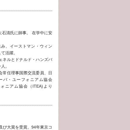
大石清氏に師事。 在学中に安
進み、イーストマン・ウィン
して活躍。
ェネルとドナルド・ハンズバ
一人。
会常任理事国際交流委員、日
ーバ・ユーフォニアム協会
ォニアム協会（ITEA)より
位及び大賞を受賞。94年東京コ