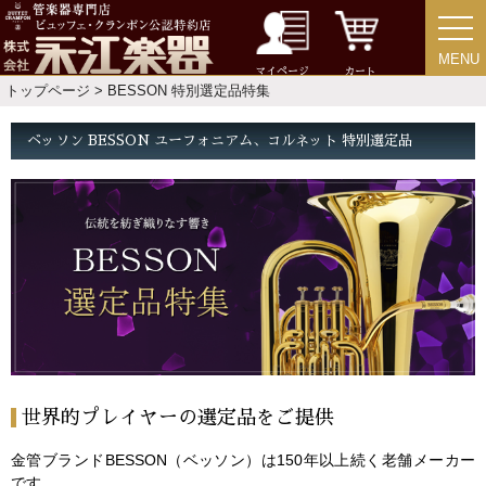
MENU
MENU
マイページ
カート
トップページ
> BESSON 特別選定品特集
ベッソン BESSON ユーフォニアム、コルネット 特別選定品
世界的プレイヤーの選定品をご提供
金管ブランドBESSON（ベッソン）は150年以上続く老舗メーカー
です。