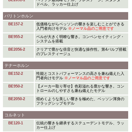
ドベル、ラッカー仕上げ
バリトンホルン
BE157-2
低価格ながらベッソンの響きを楽しむことができる
入門者向けモデル
※ノーマル品のご用意です
BE955-2
ベルが大きく明瞭な響き。コンペンセイティング・
システムを搭載
BE2056-2
クリアで豊かな倍音と快適な操作性。第4バルブ搭載
のプレスティージュ
テナーホルン
BE152-2
性能とコストパフォーマンスの高さを兼ね備えた入
門者向けモデル
※ノーマル品のご用意です
BE950-2
【メーカー取り寄せ】色彩溢れる豊かな響き。コン
トロールのしやすさも兼ね備えたモデル
BE2050-2
煌めくような美しい響きを極めた、ベッソン渾身の
フラッグシップモデル
コルネット
BE120-1
伝統の響きを継承するステューデントモデル、ラッ
カー仕上げ