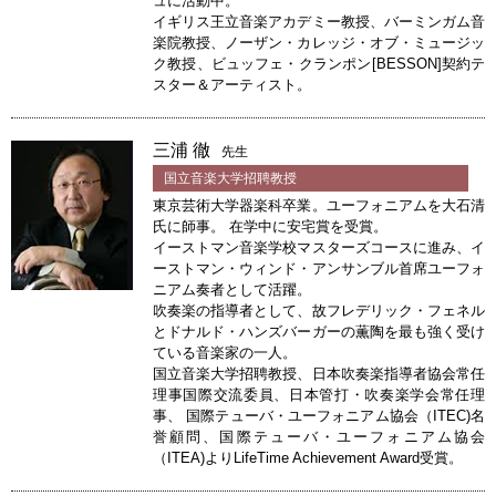
ュに活動中。
イギリス王立音楽アカデミー教授、バーミンガム音
楽院教授、ノーザン・カレッジ・オブ・ミュージッ
ク教授、ビュッフェ・クランポン[BESSON]契約テ
スター＆アーティスト。
三浦 徹
先生
国立音楽大学招聘教授
東京芸術大学器楽科卒業。ユーフォニアムを大石清
氏に師事。 在学中に安宅賞を受賞。
イーストマン音楽学校マスターズコースに進み、イ
ーストマン・ウィンド・アンサンブル首席ユーフォ
ニアム奏者として活躍。
吹奏楽の指導者として、故フレデリック・フェネル
とドナルド・ハンズバーガーの薫陶を最も強く受け
ている音楽家の一人。
国立音楽大学招聘教授、日本吹奏楽指導者協会常任
理事国際交流委員、日本管打・吹奏楽学会常任理
事、 国際テューバ・ユーフォニアム協会（ITEC)名
誉顧問、国際テューバ・ユーフォニアム協会
（ITEA)よりLifeTime Achievement Award受賞。