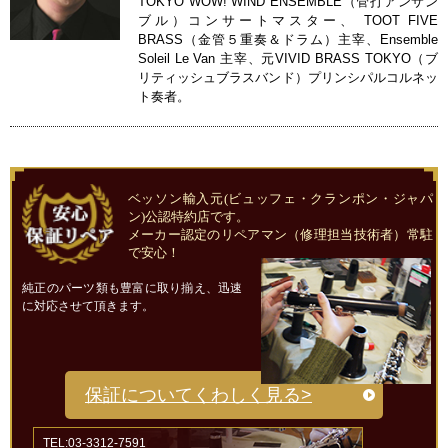
TOKYO WOW! WIND ENSEMBLE（管打アンサン
ブル）コンサートマスター、 TOOT FIVE
BRASS（金管５重奏＆ドラム）主宰、Ensemble
Soleil Le Van 主宰、元VIVID BRASS TOKYO（ブ
リティッシュブラスバンド）プリンシパルコルネッ
ト奏者。
ベッソン輸入元(ビュッフェ・クランポン・ジャパ
ン)公認特約店です。
メーカー認定のリペアマン（修理担当技術者）常駐
で安心！
純正のパーツ類も豊富に取り揃え、迅速
に対応させて頂きます。
保証についてくわしく見る>
TEL:03-3312-7591