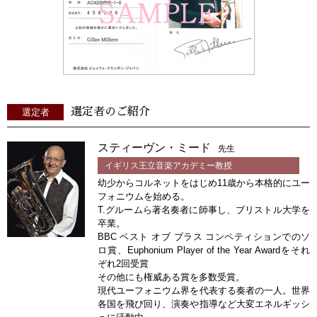
選定者のご紹介
選定者
スティーヴン・ミード
先生
イギリス王立音楽アカデミー教授
幼少からコルネットをはじめ11歳から本格的にユー
フォニウムを始める。
T.グルームら著名奏者に師事し、ブリストル大学を
卒業。
BBC ベスト オブ ブラス コンペティションでのソ
ロ賞、Euphonium Player of the Year Awardをそれ
ぞれ2回受賞
その他にも権威ある賞を多数受賞。
現代ユーフォニウム界を代表する奏者の一人。世界
各国を飛び回り、演奏や指導など大変エネルギッシ