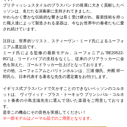
ブリティッシュスタイルのブラスバンドの発展に大きく貢献したベ
ッソンは、名だたる演奏家に支持されてきました。
やわらかく豊かな伝統的な響きは長く受け継がれ、最新技術を持っ
た職人達によって製造される楽器は、今なお世界中の奏者たちに愛
され続けています。
注目は、世界的ソリスト、スティーヴン・ミード氏によるユーフォ
ニアム選定品です。
ミード氏による監修の最新モデル、ユーフォニアム”BE20522-
8G”は、リードパイプの支柱をなくし、従来のクリアラッカーに金
色を加えた、ゴールドラッカー仕上げとなっております。
その他、ユーフォニアムとバリトンホルンは、三浦 徹氏、外囿 祥一
郎氏ら、日本代表する著名な先生の選定書をお付けします。
イギリス式ブラスバンドで欠かすことのできないベッソンのコルネ
ットは、 ヴィヴィッド・ブラス・トーキョウ プリンシパル・コルネ
ット奏者の小島圭滋先生に選んで頂いた楽器をご用意しておりま
す。
是非この機会にその音色を実感してください！
※一部モデルはノーマル品でのご用意となります。