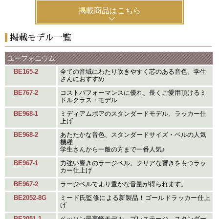
掲載商品はこちら
掲載モデル一覧
ユーフォニウム
BE165-2
全ての音域にわたり吹きやすく芯のある音色。学生
さんにおすすめ
BE767-2
コストパフォーマンスに優れ、長くご愛用頂けるミ
ドルクラス・モデル
BE968-1
ミディアムボアのスタンダードモデル、ラッカー仕
上げ
BE968-2
あたたかな音色、スタンダードサイズ・ベルの人気
機種
学生さんから一般の方まで一番人気♪
BE967-1
力強い響きのラージベル。クリアな響きをもつラッ
カー仕上げ
BE967-2
ラージベルでより豊かな音量が得られます。
BE2052-8G
ミード氏監修による新製品！ゴールドラッカー仕上
げ
BE2051-1
ベッソン最高峰モデル、プレステージ。スタンダー