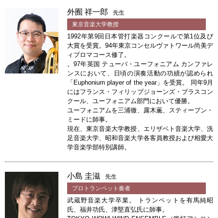
外囿 祥一郎
先生
東京音楽大学教授
1992年第9回日本管打楽器コンクールで第1位及び
大賞を受賞。94年東京コンセルヴァトワール尚美デ
ィプロマコース修了。
。97年英国 テューバ・ユーフォニアム カンファレ
ンスにおいて、日頃の演奏活動の功績が認められ
「Euphonium player of the year」を受賞。 同年9月
にはフランス・フィリップジョーンズ・ブラスコン
クール、ユーフォニアム部門において優勝。
ユーフォニアムを三浦徹、露木薫、スティーブン・
ミードに師事。
現在、東京音楽大学教授、エリザベト音楽大学、洗
足音楽大学、昭和音楽大学各客員教授および相愛大
学音楽学部特別講師。
小島 圭滋
先生
プロトランペット奏者
武蔵野音楽大学卒業。 トランペットを有馬純昭
氏、福井功氏、津堅直弘氏に師事。